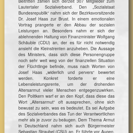
Beitritten zählen sich derzeit 307 Mitglieder zum
Lautertaler Sozialverband. Den „Sozialstaat
Bundesrepublik“ nahm sich der Bezirksvorsitzende
Dr. Josef Haas zur Brust. In einem emotionalen
Vortrag prangerte er den Abbau der sozialen
Leistungen an. Besonders nahm er sich der
ablehnenden Haltung von Finanzminister Wolfgang
Schäuble (CDU) an, der es für nicht notwendig
ansieht die Kleinstrenten anzuheben. Die Aussage
des Ministers, dass sich diese Personengruppe
noch sehr weit weg von der finanziellen Situation
der Flüchtlinge befinde, muss nach Worten von
Josef Haas „widerlich und pervers“ bewertet
werden. Konkret forderte er eine
Lebensleistungsrente, um der drohenden
Altersarmut vieler Menschen entgegenzuwirken.
Den Politkern warf er an den Kopf, dass diese das
Wort „Altersarmut“ oft aussprechen, ohne sich
bewusst zu sein, was es bedeutet. Es sei Aufgabe
des Sozialverbandes das Tun der Verantwortlichen
mehr als je zuvor zu beäugen. Dem Thema Armut
in Deutschland nahm sich auch Bürgermeister
Sebastian Straubel (CSU) an. Er führte vor Augen,