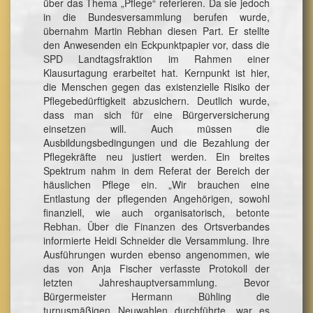
über das Thema „Pflege“ referieren. Da sie jedoch
in die Bundesversammlung berufen wurde,
übernahm Martin Rebhan diesen Part. Er stellte
den Anwesenden ein Eckpunktpapier vor, dass die
SPD Landtagsfraktion im Rahmen einer
Klausurtagung erarbeitet hat. Kernpunkt ist hier,
die Menschen gegen das existenzielle Risiko der
Pflegebedürftigkeit abzusichern. Deutlich wurde,
dass man sich für eine Bürgerversicherung
einsetzen will. Auch müssen die
Ausbildungsbedingungen und die Bezahlung der
Pflegekräfte neu justiert werden. Ein breites
Spektrum nahm in dem Referat der Bereich der
häuslichen Pflege ein. „Wir brauchen eine
Entlastung der pflegenden Angehörigen, sowohl
finanziell, wie auch organisatorisch, betonte
Rebhan. Über die Finanzen des Ortsverbandes
informierte Heidi Schneider die Versammlung. Ihre
Ausführungen wurden ebenso angenommen, wie
das von Anja Fischer verfasste Protokoll der
letzten Jahreshauptversammlung. Bevor
Bürgermeister Hermann Bühling die
turnusmäßigen Neuwahlen durchführte, war es