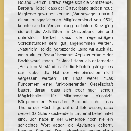
Roland Dietrich. Erfreut zeigte sich die Vorsitzende,
Barbara Hölzel, dass der Ortsverband sieben neue
Mitglieder gewinnen konnte. „Wir bewegen uns auf
einem ausgeglichenen Mitgliederstand von 250“,
konnte sie der Versammlung berichten. Kurz ging
sie auf die Aktivitäten im Ortsverband ein und
unterstrich hierbei, dass die regelmäßigen
Sprechstunden sehr gut angenommen werden.
„Natürlich“, so die Vorsitzende, „sind wir auch da,
wenn akuter Bedarf besteht“. Applaus erntete der
Bezirksvorsitzende, Dr. Josef Haas, als er forderte:
„Bei allem Verständnis für die Flüchtlingsfrage, es
darf dabei die Not der Einheimischen nicht
vergessen werden“. Dr. Haas weiter: “Das
Fundament einer funktionierenden Gesellschaft
basiert darauf, dass sich jeder nach seinen
Möglichkeiten für Mitmenschen einsetzt“.
Bürgermeister Sebastian Straubel nahm das
Thema der Flüchtlinge auf und ließ wissen, dass
derzeit 32 Schutzsuchende in Lautertal beheimatet
sind. „Ich habe in der Gemeinde noch nie ein
schlechtes Wort gegen die Asylanten gehört“,
betonte Straubel Die Jahreshauptversammlung