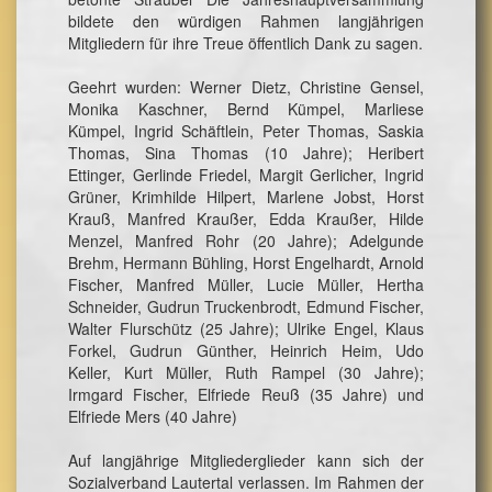
bildete den würdigen Rahmen langjährigen
Mitgliedern für ihre Treue öffentlich Dank zu sagen.
Geehrt wurden: Werner Dietz, Christine Gensel,
Monika Kaschner, Bernd Kümpel, Marliese
Kümpel, Ingrid Schäftlein, Peter Thomas, Saskia
Thomas, Sina Thomas (10 Jahre); Heribert
Ettinger, Gerlinde Friedel, Margit Gerlicher, Ingrid
Grüner, Krimhilde Hilpert, Marlene Jobst, Horst
Krauß, Manfred Kraußer, Edda Kraußer, Hilde
Menzel, Manfred Rohr (20 Jahre); Adelgunde
Brehm, Hermann Bühling, Horst Engelhardt, Arnold
Fischer, Manfred Müller, Lucie Müller, Hertha
Schneider, Gudrun Truckenbrodt, Edmund Fischer,
Walter Flurschütz (25 Jahre); Ulrike Engel, Klaus
Forkel, Gudrun Günther, Heinrich Heim, Udo
Keller, Kurt Müller, Ruth Rampel (30 Jahre);
Irmgard Fischer, Elfriede Reuß (35 Jahre) und
Elfriede Mers (40 Jahre)
Auf langjährige Mitgliederglieder kann sich der
Sozialverband Lautertal verlassen. Im Rahmen der