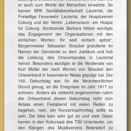
er auch zum Wohle der Menschen einsetzte. So
kamen BRK Sanitätsbereitschaft Lautertal, die
Freiwillige Feuerwehr Lautertal, der Hospizverein
Coburg und der Verein „Lebensraum -ein Hospiz
für Coburg. Vorsitzende Barbara Hölzel würdigte
das Engagement der Organisationen mit den
einfachen Worten: Ihr seid einfach spitze“.
Bürgermeister Sebastian Straubel gratulierte im
Namen der Gemeinde zu dem Jubiläum und hob
die Leistung des Ortsverbandes in Lautertal
hervor. Besonders würdigte er die Verdienste von
Kurt Müller der nach Worten von Straubel den
Ortsverband in besonderer Weise geprägt hat. Der
100. Geburtstag war für die Verantwortlichen
Grund genug, an die Ereignisse im Jahr 1917 zu
erinnern. Anders als vielleicht angenommen nahm
der Ortsverband diesen Geburtstag nicht zum
Anlass einen Festabend mit vielen Reden zu
begehen, nein, ein Konzertnachmittag sollte es
sein. Die Idee kam sehr gut an und viele Gäste
kamen in den Kultursaal des TSV Unterlauter, um
den Klängen des Musikvereins Beiersdorf zu