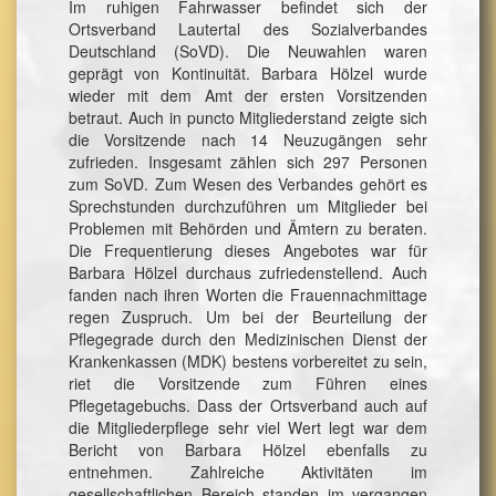
Im ruhigen Fahrwasser befindet sich der
Ortsverband Lautertal des Sozialverbandes
Deutschland (SoVD). Die Neuwahlen waren
geprägt von Kontinuität. Barbara Hölzel wurde
wieder mit dem Amt der ersten Vorsitzenden
betraut. Auch in puncto Mitgliederstand zeigte sich
die Vorsitzende nach 14 Neuzugängen sehr
zufrieden. Insgesamt zählen sich 297 Personen
zum SoVD. Zum Wesen des Verbandes gehört es
Sprechstunden durchzuführen um Mitglieder bei
Problemen mit Behörden und Ämtern zu beraten.
Die Frequentierung dieses Angebotes war für
Barbara Hölzel durchaus zufriedenstellend. Auch
fanden nach ihren Worten die Frauennachmittage
regen Zuspruch. Um bei der Beurteilung der
Pflegegrade durch den Medizinischen Dienst der
Krankenkassen (MDK) bestens vorbereitet zu sein,
riet die Vorsitzende zum Führen eines
Pflegetagebuchs. Dass der Ortsverband auch auf
die Mitgliederpflege sehr viel Wert legt war dem
Bericht von Barbara Hölzel ebenfalls zu
entnehmen. Zahlreiche Aktivitäten im
gesellschaftlichen Bereich standen im vergangen