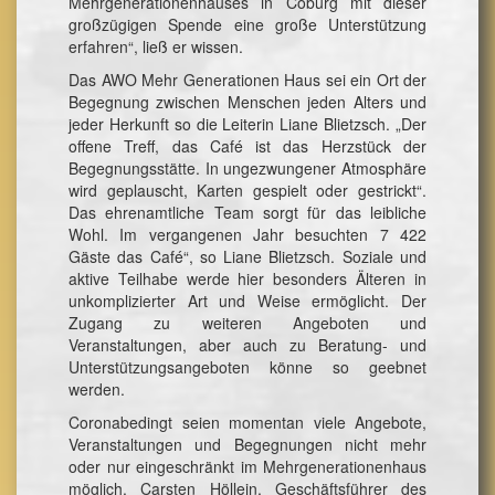
Mehrgenerationenhauses in Coburg mit dieser
großzügigen Spende eine große Unterstützung
erfahren“, ließ er wissen.
Das AWO Mehr Generationen Haus sei ein Ort der
Begegnung zwischen Menschen jeden Alters und
jeder Herkunft so die Leiterin Liane Blietzsch. „Der
offene Treff, das Café ist das Herzstück der
Begegnungsstätte. In ungezwungener Atmosphäre
wird geplauscht, Karten gespielt oder gestrickt“.
Das ehrenamtliche Team sorgt für das leibliche
Wohl. Im vergangenen Jahr besuchten 7 422
Gäste das Café“, so Liane Blietzsch. Soziale und
aktive Teilhabe werde hier besonders Älteren in
unkomplizierter Art und Weise ermöglicht. Der
Zugang zu weiteren Angeboten und
Veranstaltungen, aber auch zu Beratung- und
Unterstützungsangeboten könne so geebnet
werden.
Coronabedingt seien momentan viele Angebote,
Veranstaltungen und Begegnungen nicht mehr
oder nur eingeschränkt im Mehrgenerationenhaus
möglich. Carsten Höllein, Geschäftsführer des