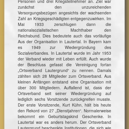
Personen und drei Kriegsteilnehmer an. Ziel war
zunächst den unzureichenden
Versorgungsbezügen angesichts der wachsenden
Zahl an Kriegsgeschädigten entgegenzuwirken. Im
Mai 1933 zerschlugen dann die
nationalsozialistischen Machthaber den
Reichsbund. Dies bedeutete auch das vorläufige
Aus der Organisation in Lautertal. In Bayern kam
es 1949 zur Wiedergründung des
Sozialverbandes. In Lautertal wurde im Jahr 1953
der Verband wieder mit Leben erfüllt. Auch wurde
der Beschluss gefasst die Vereinigung fortan
„Ortsverband Lautergrund“ zu nennen. Damals
zählten sich 28 Mitglieder zum Ortsverband. Aus
kleinen Anfängen entstand eine Organisation mit
über 300 Mitgliedern. Auffallend ist, dass der
Ortsverband seit seiner Wiedergründung auf
lediglich sechs Vorsitzende zurückgreifen musste.
Der erste Vorsitzende, Kurt Kühn, hält bis heute
den Rekord von 27 „Dienstjahren“. Normalerweise
bekommt ein Geburtstagskind Geschenke. In
Lautertal war es anders herum. Der Ortsverband
Lautergrund beschenkte Institutionen, die sich wie