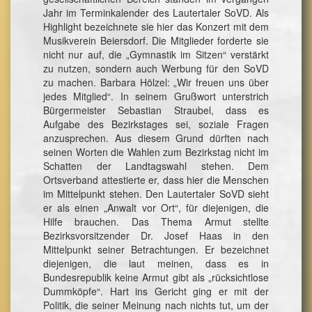
Jahr im Terminkalender des Lautertaler SoVD. Als
Highlight bezeichnete sie hier das Konzert mit dem
Musikverein Beiersdorf. Die Mitglieder forderte sie
nicht nur auf, die „Gymnastik im Sitzen“ verstärkt
zu nutzen, sondern auch Werbung für den SoVD
zu machen. Barbara Hölzel: „Wir freuen uns über
jedes Mitglied“. In seinem Grußwort unterstrich
Bürgermeister Sebastian Straubel, dass es
Aufgabe des Bezirkstages sei, soziale Fragen
anzusprechen. Aus diesem Grund dürften nach
seinen Worten die Wahlen zum Bezirkstag nicht im
Schatten der Landtagswahl stehen. Dem
Ortsverband attestierte er, dass hier die Menschen
im Mittelpunkt stehen. Den Lautertaler SoVD sieht
er als einen „Anwalt vor Ort“, für diejenigen, die
Hilfe brauchen. Das Thema Armut stellte
Bezirksvorsitzender Dr. Josef Haas in den
Mittelpunkt seiner Betrachtungen. Er bezeichnet
diejenigen, die laut meinen, dass es in
Bundesrepublik keine Armut gibt als „rücksichtlose
Dummköpfe“. Hart ins Gericht ging er mit der
Politik, die seiner Meinung nach nichts tut, um der