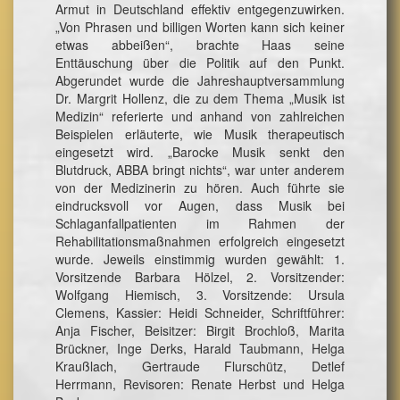
Armut in Deutschland effektiv entgegenzuwirken.
„Von Phrasen und billigen Worten kann sich keiner
etwas abbeißen“, brachte Haas seine
Enttäuschung über die Politik auf den Punkt.
Abgerundet wurde die Jahreshauptversammlung
Dr. Margrit Hollenz, die zu dem Thema „Musik ist
Medizin“ referierte und anhand von zahlreichen
Beispielen erläuterte, wie Musik therapeutisch
eingesetzt wird. „Barocke Musik senkt den
Blutdruck, ABBA bringt nichts“, war unter anderem
von der Medizinerin zu hören. Auch führte sie
eindrucksvoll vor Augen, dass Musik bei
Schlaganfallpatienten im Rahmen der
Rehabilitationsmaßnahmen erfolgreich eingesetzt
wurde. Jeweils einstimmig wurden gewählt: 1.
Vorsitzende Barbara Hölzel, 2. Vorsitzender:
Wolfgang Hiemisch, 3. Vorsitzende: Ursula
Clemens, Kassier: Heidi Schneider, Schriftführer:
Anja Fischer, Beisitzer: Birgit Brochloß, Marita
Brückner, Inge Derks, Harald Taubmann, Helga
Kraußlach, Gertraude Flurschütz, Detlef
Herrmann, Revisoren: Renate Herbst und Helga